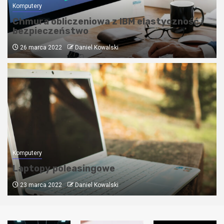
Komputery
Chmura obliczeniowa z IBM elastyczność i
bezpieczeństwo
26 marca 2022
Daniel Kowalski
Komputery
Laptopy poleasingowe
23 marca 2022
Daniel Kowalski