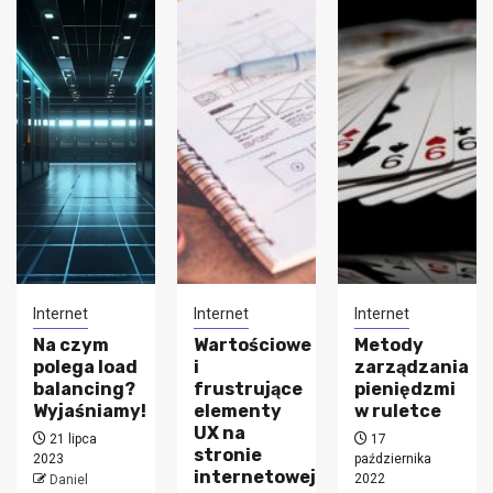
Internet
Internet
Internet
Na czym
Wartościowe
Metody
polega load
i
zarządzania
balancing?
frustrujące
pieniędzmi
Wyjaśniamy!
elementy
w ruletce
UX na
21 lipca
17
stronie
2023
października
internetowej
2022
Daniel