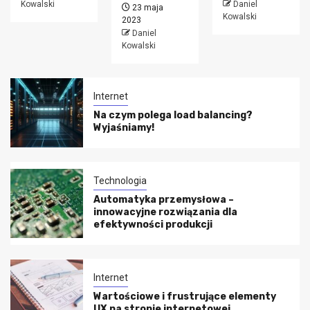
Kowalski
Daniel
23 maja
Kowalski
2023
Daniel
Kowalski
Internet
Na czym polega load balancing?
Wyjaśniamy!
Technologia
Automatyka przemysłowa –
innowacyjne rozwiązania dla
efektywności produkcji
Internet
Wartościowe i frustrujące elementy
UX na stronie internetowej